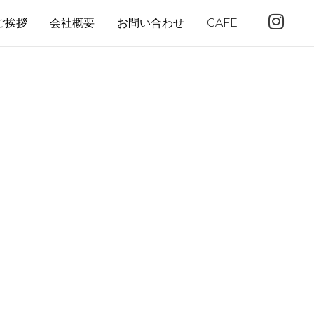
I
ご挨拶
会社概要
お問い合わせ
CAFE
n
s
t
a
g
r
a
m