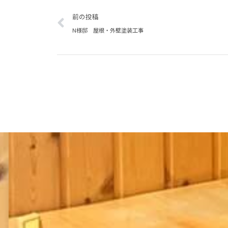
Prev
前の投稿
N様邸 屋根・外壁塗装工事